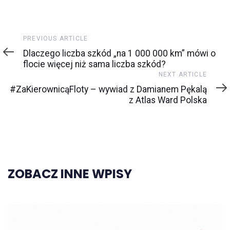
Previous
PREVIOUS ARTICLE
Article
Dlaczego liczba szkód „na 1 000 000 km” mówi o
flocie więcej niż sama liczba szkód?
Next
NEXT ARTICLE
Article
#ZaKierownicąFloty – wywiad z Damianem Pękalą
z Atlas Ward Polska
ZOBACZ INNE WPISY