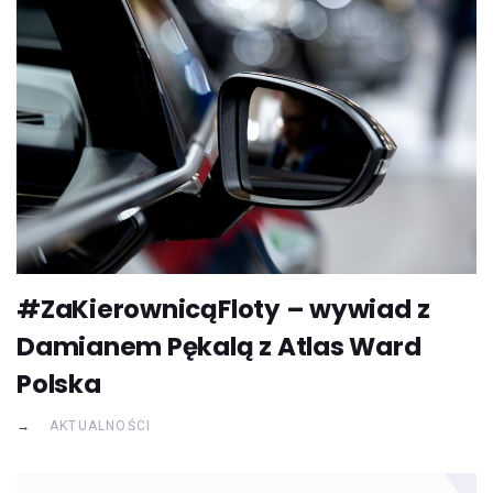
#ZaKierownicąFloty – wywiad z
Damianem Pękalą z Atlas Ward
Polska
AKTUALNOŚCI