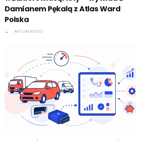
Damianem Pękalą z Atlas Ward
Polska
AKTUALNOŚCI