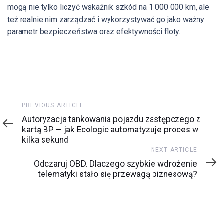
mogą nie tylko liczyć wskaźnik szkód na 1 000 000 km, ale
też realnie nim zarządzać i wykorzystywać go jako ważny
parametr bezpieczeństwa oraz efektywności floty.
Previous
PREVIOUS ARTICLE
Article
Autoryzacja tankowania pojazdu zastępczego z
kartą BP – jak Ecologic automatyzuje proces w
kilka sekund
Next
NEXT ARTICLE
Article
Odczaruj OBD. Dlaczego szybkie wdrożenie
telematyki stało się przewagą biznesową?