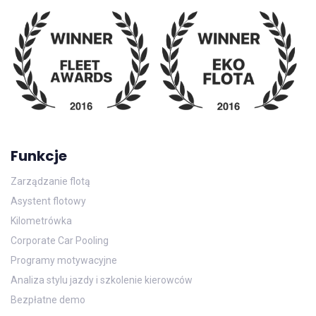
Funkcje
Zarządzanie flotą
Asystent flotowy
Kilometrówka
Corporate Car Pooling
Programy motywacyjne
Analiza stylu jazdy i szkolenie kierowców
Bezpłatne demo