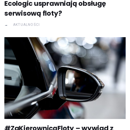
Ecologic usprawniają obsługę
serwisową floty?
AKTUALNOŚCI
#ZaKierownicąFloty – wywiad z