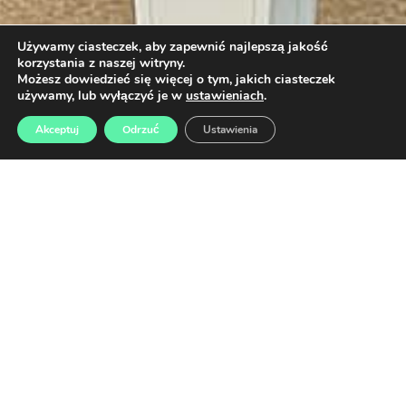
Używamy ciasteczek, aby zapewnić najlepszą jakość
korzystania z naszej witryny.
Możesz dowiedzieć się więcej o tym, jakich ciasteczek
używamy, lub wyłączyć je w
ustawieniach
.
Akceptuj
Odrzuć
Ustawienia
JAKIE BĘDĄ TWOJE ZADANIA
Tworzenie treści do kanałów social media i zarządzanie nimi
Projektowanie i tworzenie treści edukacyjnych,
marketingowych i sprzedażowych
Współpraca przy projektowaniu, rozwijaniu i aktualizowaniu
materiałów marketingowych
Tworzenie makiet www i mobile
Tworzenie i aktualizowanie materiałów brandowych