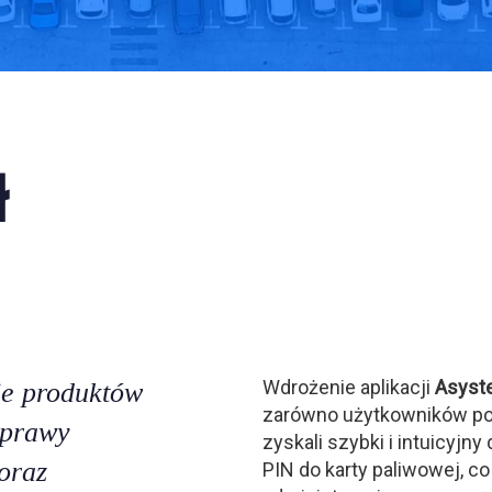
ł
Wdrożenie aplikacji
Asyst
ie produktów
zarówno użytkowników poj
oprawy
zyskali szybki i intuicyjn
 oraz
PIN do karty paliwowej, c