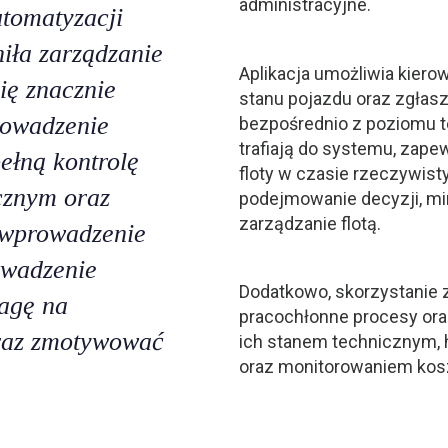
administracyjne.
utomatyzacji
iła zarządzanie
Aplikacja umożliwia kier
się znacznie
stanu pojazdu oraz zgłas
rowadzenie
bezpośrednio z poziomu t
trafiają do systemu, zape
ełną kontrolę
floty w czasie rzeczywist
cznym oraz
podejmowanie decyzji, mi
zarządzanie flotą.
 wprowadzenie
owadzenie
Dodatkowo, skorzystanie 
agę na
pracochłonne procesy ora
raz zmotywować
ich stanem technicznym, 
oraz monitorowaniem kos