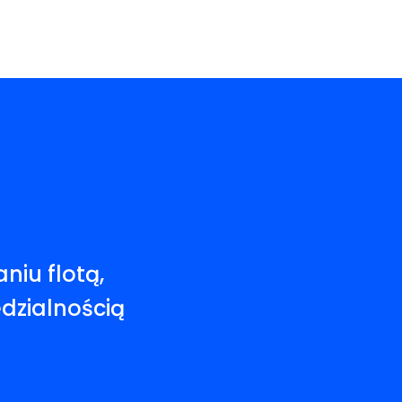
niu flotą,
edzialnością