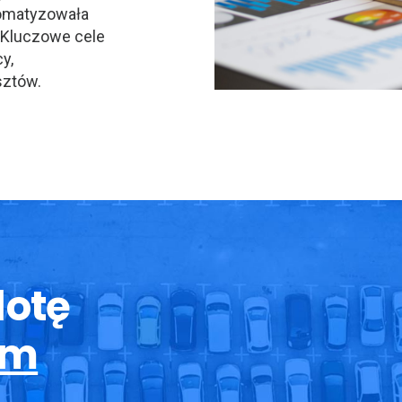
tomatyzowała
. Kluczowe cele
y,
sztów.
lotę
om