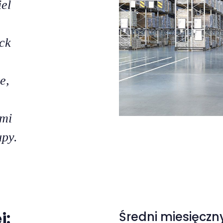
iel
ck
e,
imi
upy.
j:
Średni miesięczn