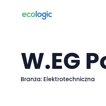
Skip
Skip
links
to
content
W.EG P
Branża: Elektrotechniczna