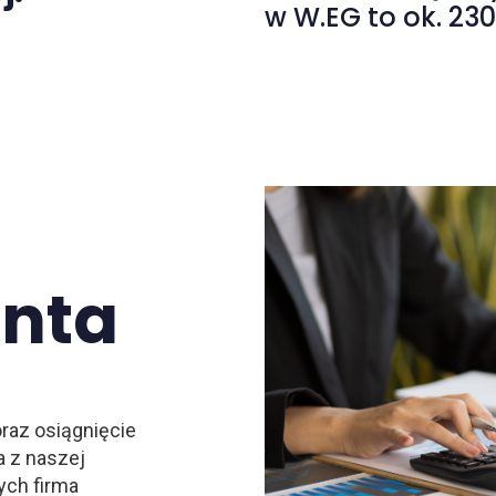
w W.EG to ok. 23
enta
az osiągnięcie
a z naszej
ych firma