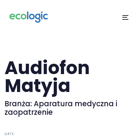
Skip
Skip
links
to
content
Tog
navi
Audiofon
Matyja
Branża: Aparatura medyczna i
zaopatrzenie
DATE: