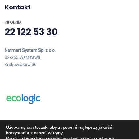
Kontakt
INFOLINIA
22 122 53 30
Netmart System Sp. z o.o.
02-255 Warszawa
Krakowiaków 36
Copyright 2023
eco
logic
. All Rights Reserved.
Używamy ciasteczek, aby zapewnić najlepszą jakość
korzystania z naszej witryny.
Możesz dowiedzieć się więcej o tym, jakich ciasteczek